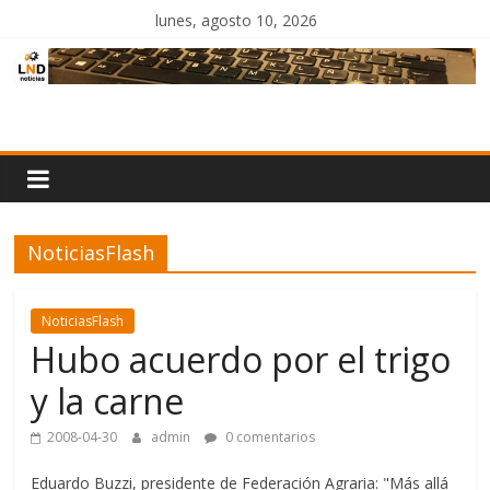
Saltar
lunes, agosto 10, 2026
al
contenido
LND
Noticias
NoticiasFlash
NoticiasFlash
Hubo acuerdo por el trigo
y la carne
2008-04-30
admin
0 comentarios
Eduardo Buzzi, presidente de Federación Agraria: "Más allá