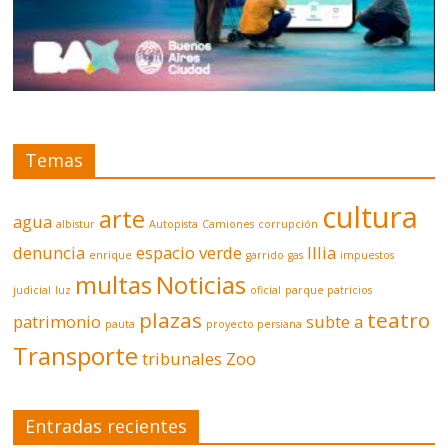
Temas
cultura
arte
agua
albistur
Autopista
Camiones
corrupción
denuncia
espacio verde
Illia
enrique
garrido
gas
impuestos
multas
Noticias
judicial
luz
oficial
parque patricios
plazas
teatro
patrimonio
subte a
pauta
proyecto persiana
Transporte
tribunales
Zoo
Entradas recientes