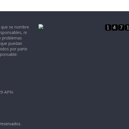
e que se nombre
sponsables, ni
 o problemas
, que puedan
nidos por parte
sponsable:
729-APN-
 reservados.