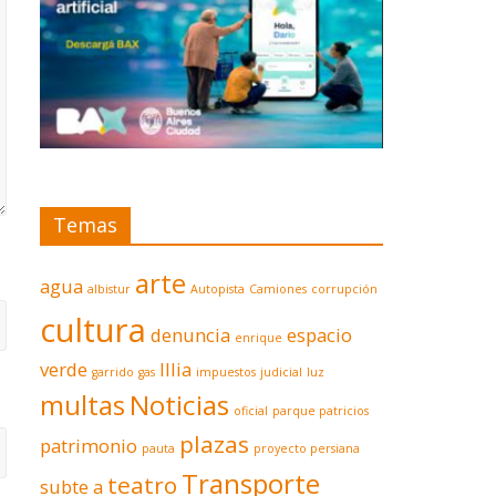
Temas
arte
agua
albistur
Autopista
Camiones
corrupción
cultura
denuncia
espacio
enrique
verde
Illia
garrido
gas
impuestos
judicial
luz
multas
Noticias
oficial
parque patricios
plazas
patrimonio
pauta
proyecto persiana
Transporte
teatro
subte a