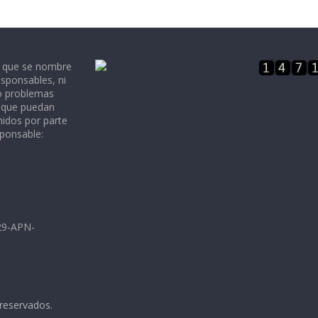
e que se nombre
sponsables, ni
 o problemas
, que puedan
nidos por parte
sponsable:
729-APN-
 reservados.