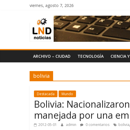
Saltar
viernes, agosto 7, 2026
al
LND
contenido
Noticias
ARCHIVO – CIUDAD
TECNOLOGÍA
CIENCIA 
bolivia
Destacada
Mundo
Bolivia: Nacionalizaron
manejada por una em
2012-05-01
admin
0 comentarios
bolivia