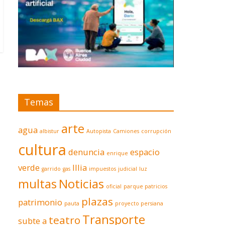
Temas
arte
agua
albistur
Autopista
Camiones
corrupción
cultura
denuncia
espacio
enrique
verde
Illia
garrido
gas
impuestos
judicial
luz
multas
Noticias
oficial
parque patricios
plazas
patrimonio
pauta
proyecto persiana
Transporte
teatro
subte a