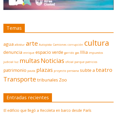
Temas
cultura
arte
agua
albistur
Autopista
Camiones
corrupción
denuncia
espacio verde
Illia
enrique
garrido
gas
impuestos
multas
Noticias
judicial
luz
oficial
parque patricios
plazas
teatro
patrimonio
subte a
pauta
proyecto persiana
Transporte
tribunales
Zoo
Entradas recientes
El edificio que llegó a Recoleta en barco desde París