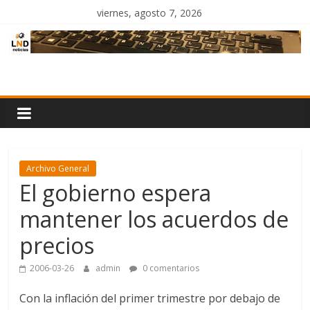
Saltar
viernes, agosto 7, 2026
al
contenido
LND
Noticias
Archivo General
El gobierno espera
mantener los acuerdos de
precios
2006-03-26
admin
0 comentarios
Con la inflación del primer trimestre por debajo de