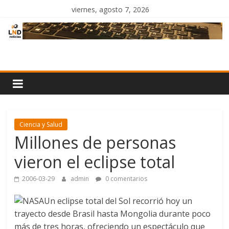
Saltar
viernes, agosto 7, 2026
al
contenido
LND
Noticias
Ciencia y Salud
Millones de personas
vieron el eclipse total
2006-03-29
admin
0 comentarios
Un eclipse total del Sol recorrió hoy un
trayecto desde Brasil hasta Mongolia durante poco
más de tres horas, ofreciendo un espectáculo que