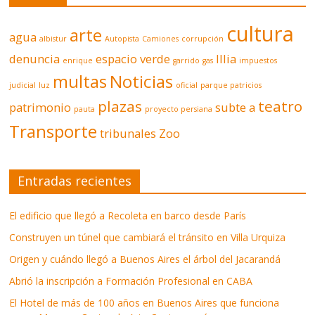
cultura
arte
agua
albistur
Autopista
Camiones
corrupción
denuncia
espacio verde
Illia
enrique
garrido
gas
impuestos
multas
Noticias
judicial
luz
oficial
parque patricios
plazas
teatro
patrimonio
subte a
pauta
proyecto persiana
Transporte
tribunales
Zoo
Entradas recientes
El edificio que llegó a Recoleta en barco desde París
Construyen un túnel que cambiará el tránsito en Villa Urquiza
Origen y cuándo llegó a Buenos Aires el árbol del Jacarandá
Abrió la inscripción a Formación Profesional en CABA
El Hotel de más de 100 años en Buenos Aires que funciona