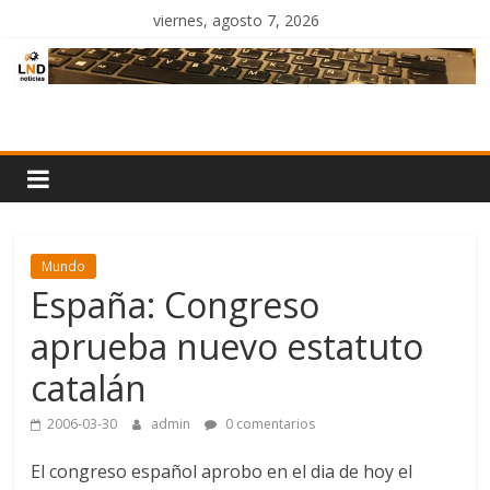
Saltar
viernes, agosto 7, 2026
al
contenido
LND
Noticias
Mundo
España: Congreso
aprueba nuevo estatuto
catalán
2006-03-30
admin
0 comentarios
El congreso español aprobo en el dia de hoy el