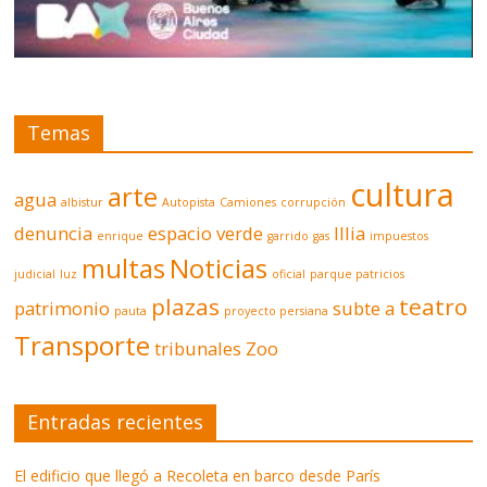
Temas
cultura
arte
agua
albistur
Autopista
Camiones
corrupción
denuncia
espacio verde
Illia
enrique
garrido
gas
impuestos
multas
Noticias
judicial
luz
oficial
parque patricios
plazas
teatro
patrimonio
subte a
pauta
proyecto persiana
Transporte
tribunales
Zoo
Entradas recientes
El edificio que llegó a Recoleta en barco desde París