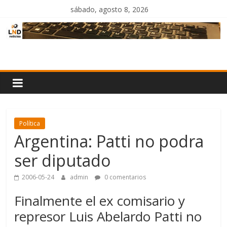
Saltar
sábado, agosto 8, 2026
al
contenido
LND
Noticias
Política
Argentina: Patti no podra
ser diputado
2006-05-24
admin
0 comentarios
Finalmente el ex comisario y
represor Luis Abelardo Patti no