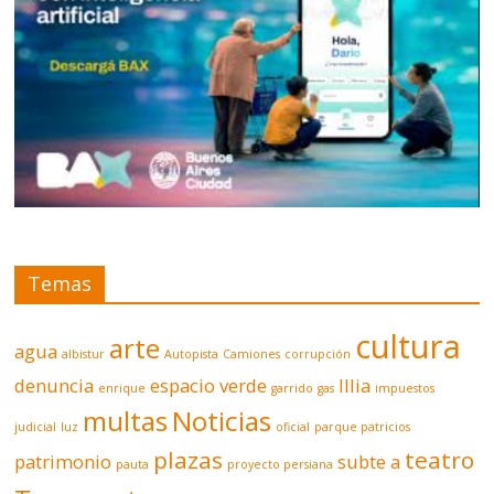
Temas
cultura
arte
agua
albistur
Autopista
Camiones
corrupción
denuncia
espacio verde
Illia
enrique
garrido
gas
impuestos
multas
Noticias
judicial
luz
oficial
parque patricios
plazas
teatro
patrimonio
subte a
pauta
proyecto persiana