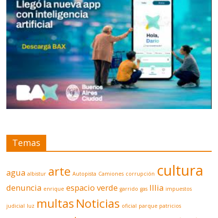
Temas
cultura
arte
agua
albistur
Autopista
Camiones
corrupción
denuncia
espacio verde
Illia
enrique
garrido
gas
impuestos
multas
Noticias
judicial
luz
oficial
parque patricios