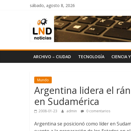
Saltar
sábado, agosto 8, 2026
al
LND
contenido
Noticias
ARCHIVO – CIUDAD
TECNOLOGÍA
CIENCIA 
Mundo
Argentina lidera el rá
en Sudamérica
2008-01-23
admin
0 comentarios
Argentina se posicionó como líder en Sudam
cuanto a la preparación de los Estados en el