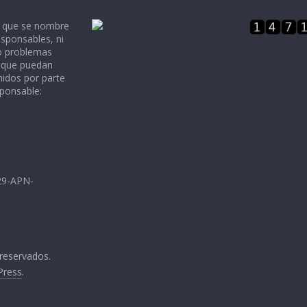
e que se nombre
sponsables, ni
 o problemas
, que puedan
nidos por parte
sponsable:
729-APN-
 reservados.
Press
.