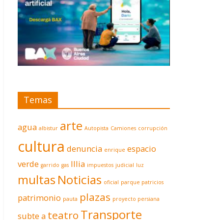
Temas
arte
agua
albistur
Autopista
Camiones
corrupción
cultura
denuncia
espacio
enrique
verde
Illia
garrido
gas
impuestos
judicial
luz
multas
Noticias
oficial
parque patricios
plazas
patrimonio
pauta
proyecto persiana
Transporte
teatro
subte a