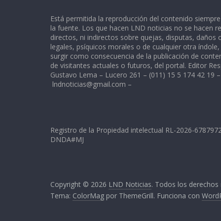
Está permitida la reproducción del contenido siempr
la fuente. Los que hacen LND noticias no se hacen re
directos, ni indirectos sobre quejas, disputas, daños
legales, psíquicos morales o de cualquier otra índole
surgir como consecuencia de la publicación de conte
de visitantes actuales o futuros, del portal. Editor Re
Gustavo Lema – Lucero 261 – (011) 15 5 174 42 19 –
lndnoticias@gmail.com
–
Registro de la Propiedad intelectual RL-2026-67879
DNDA#MJ
Copyright © 2026
LND Noticias
. Todos los derechos
Tema:
ColorMag
por ThemeGrill. Funciona con
Word