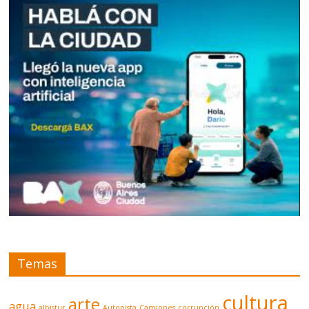
Temas
cultura
arte
agua
albistur
Autopista
Camiones
corrupción