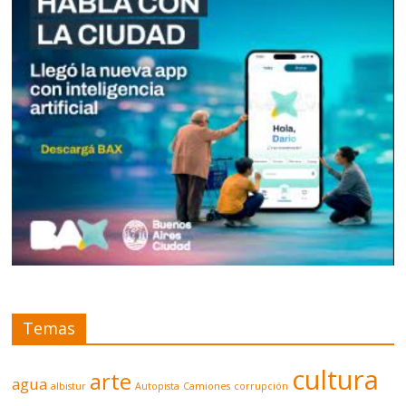
Temas
cultura
arte
agua
albistur
Autopista
Camiones
corrupción