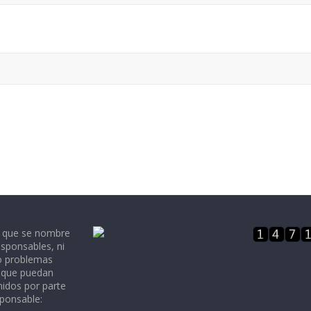
e que se nombre
sponsables, ni
 o problemas
, que puedan
nidos por parte
sponsable: