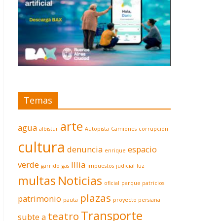
Temas
arte
agua
albistur
Autopista
Camiones
corrupción
cultura
denuncia
espacio
enrique
verde
Illia
garrido
gas
impuestos
judicial
luz
multas
Noticias
oficial
parque patricios
plazas
patrimonio
pauta
proyecto persiana
Transporte
teatro
subte a