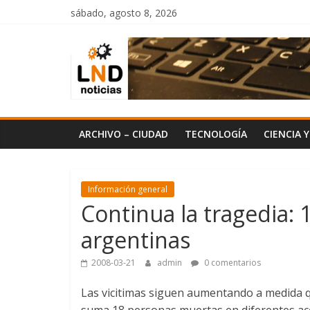
Saltar
sábado, agosto 8, 2026
al
LND
contenido
Noticias
ARCHIVO – CIUDAD
TECNOLOGÍA
CIENCIA 
Información general
Continua la tragedia: 
argentinas
2008-03-21
admin
0 comentarios
Las vicitimas siguen aumentando a medida qu
suma 18 personas muertas en diferentes acc