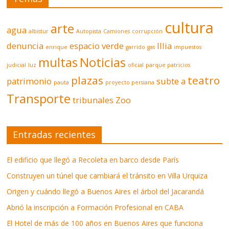
cultura
arte
agua
albistur
Autopista
Camiones
corrupción
denuncia
espacio verde
Illia
enrique
garrido
gas
impuestos
multas
Noticias
judicial
luz
oficial
parque patricios
plazas
teatro
patrimonio
subte a
pauta
proyecto persiana
Transporte
tribunales
Zoo
Entradas recientes
El edificio que llegó a Recoleta en barco desde París
Construyen un túnel que cambiará el tránsito en Villa Urquiza
Origen y cuándo llegó a Buenos Aires el árbol del Jacarandá
Abrió la inscripción a Formación Profesional en CABA
El Hotel de más de 100 años en Buenos Aires que funciona