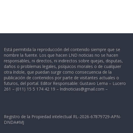
Está permitida la reproducción del contenido siempre que se
nombre la fuente. Los que hacen LND noticias no se hacen
responsables, ni directos, ni indirectos sobre quejas, disputas,
daños o problemas legales, psíquicos morales o de cualquier
otra índole, que puedan surgir como consecuencia de la
publicación de contenidos por parte de visitantes actuales o
futuros, del portal. Editor Responsable: Gustavo Lema – Lucero
261 – (011) 15 5 174 42 19 –
lndnoticias@gmail.com
–
Registro de la Propiedad intelectual RL-2026-67879729-APN-
DNDA#MJ