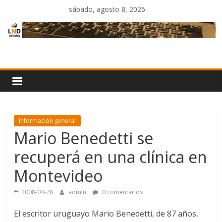
Saltar
sábado, agosto 8, 2026
al
contenido
LND
Noticias
Información general
Mario Benedetti se
recuperá en una clínica en
Montevideo
2008-03-28
admin
0 comentarios
El escritor uruguayo Mario Benedetti, de 87 años,