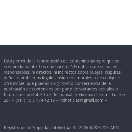
Está permitida la reproducción del contenido siempre que se
nombre la fuente. Los que hacen LND noticias no se hacen
responsables, ni directos, ni indirectos sobre quejas, disputas,
daños o problemas legales, psíquicos morales o de cualquier
otra índole, que puedan surgir como consecuencia de la
publicación de contenidos por parte de visitantes actuales o
futuros, del portal. Editor Responsable: Gustavo Lema – Lucero
261 – (011) 15 5 174 42 19 –
lndnoticias@gmail.com
–
Registro de la Propiedad intelectual RL-2026-67879729-APN-