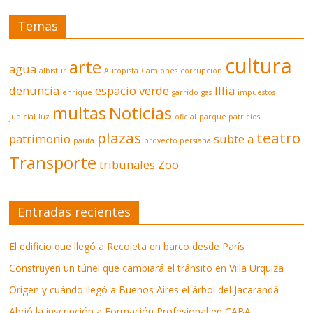
Temas
cultura
arte
agua
albistur
Autopista
Camiones
corrupción
denuncia
espacio verde
Illia
enrique
garrido
gas
impuestos
multas
Noticias
judicial
luz
oficial
parque patricios
plazas
teatro
patrimonio
subte a
pauta
proyecto persiana
Transporte
tribunales
Zoo
Entradas recientes
El edificio que llegó a Recoleta en barco desde París
Construyen un túnel que cambiará el tránsito en Villa Urquiza
Origen y cuándo llegó a Buenos Aires el árbol del Jacarandá
Abrió la inscripción a Formación Profesional en CABA