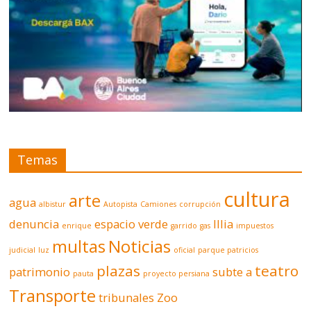
Temas
cultura
arte
agua
albistur
Autopista
Camiones
corrupción
denuncia
espacio verde
Illia
enrique
garrido
gas
impuestos
multas
Noticias
judicial
luz
oficial
parque patricios
plazas
teatro
patrimonio
subte a
pauta
proyecto persiana
Transporte
tribunales
Zoo