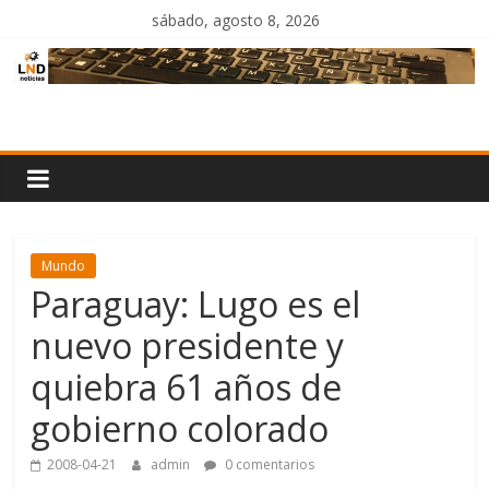
Saltar
sábado, agosto 8, 2026
al
contenido
LND
Noticias
Mundo
Paraguay: Lugo es el
nuevo presidente y
quiebra 61 años de
gobierno colorado
2008-04-21
admin
0 comentarios