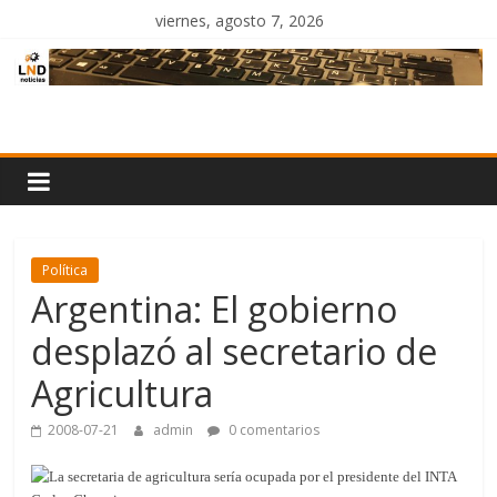
Saltar
viernes, agosto 7, 2026
al
contenido
LND
Noticias
Política
Argentina: El gobierno
desplazó al secretario de
Agricultura
2008-07-21
admin
0 comentarios