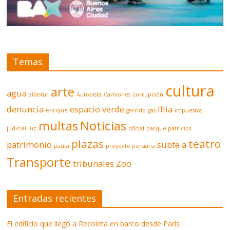
Temas
cultura
arte
agua
albistur
Autopista
Camiones
corrupción
denuncia
espacio verde
Illia
enrique
garrido
gas
impuestos
multas
Noticias
judicial
luz
oficial
parque patricios
plazas
teatro
patrimonio
subte a
pauta
proyecto persiana
Transporte
tribunales
Zoo
Entradas recientes
El edificio que llegó a Recoleta en barco desde París