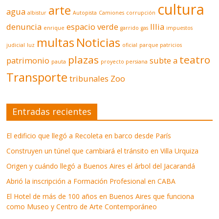
cultura
arte
agua
albistur
Autopista
Camiones
corrupción
denuncia
espacio verde
Illia
enrique
garrido
gas
impuestos
multas
Noticias
judicial
luz
oficial
parque patricios
plazas
teatro
patrimonio
subte a
pauta
proyecto persiana
Transporte
tribunales
Zoo
Entradas recientes
El edificio que llegó a Recoleta en barco desde París
Construyen un túnel que cambiará el tránsito en Villa Urquiza
Origen y cuándo llegó a Buenos Aires el árbol del Jacarandá
Abrió la inscripción a Formación Profesional en CABA
El Hotel de más de 100 años en Buenos Aires que funciona
como Museo y Centro de Arte Contemporáneo