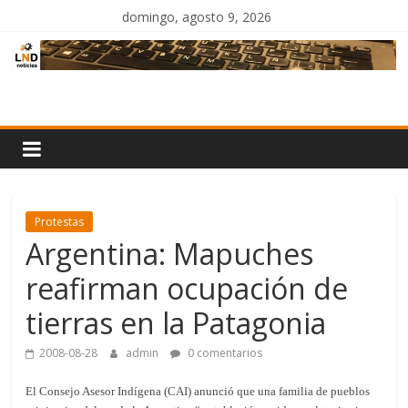
Saltar
domingo, agosto 9, 2026
al
contenido
LND
Noticias
Protestas
Argentina: Mapuches
reafirman ocupación de
tierras en la Patagonia
2008-08-28
admin
0 comentarios
El Consejo Asesor Indígena (CAI) anunció que una familia de pueblos