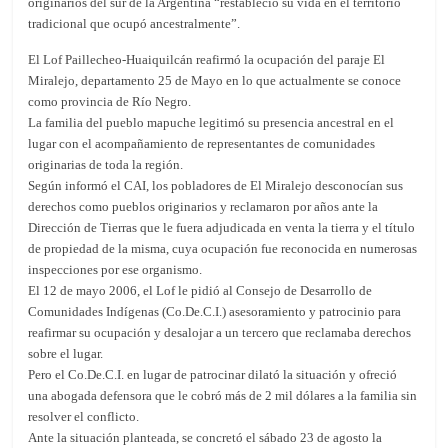
originarios del sur de la Argentina “restableció su vida en el territorio
tradicional que ocupó ancestralmente”.
El Lof Paillecheo-Huaiquilcán reafirmó la ocupación del paraje El
Miralejo, departamento 25 de Mayo en lo que actualmente se conoce
como provincia de Río Negro.
La familia del pueblo mapuche legitimó su presencia ancestral en el
lugar con el acompañamiento de representantes de comunidades
originarias de toda la región.
Según informó el CAI, los pobladores de El Miralejo desconocían sus
derechos como pueblos originarios y reclamaron por años ante la
Dirección de Tierras que le fuera adjudicada en venta la tierra y el título
de propiedad de la misma, cuya ocupación fue reconocida en numerosas
inspecciones por ese organismo.
El 12 de mayo 2006, el Lof le pidió al Consejo de Desarrollo de
Comunidades Indígenas (Co.De.C.I.) asesoramiento y patrocinio para
reafirmar su ocupación y desalojar a un tercero que reclamaba derechos
sobre el lugar.
Pero el Co.De.C.I. en lugar de patrocinar dilató la situación y ofreció
una abogada defensora que le cobró más de 2 mil dólares a la familia sin
resolver el conflicto.
Ante la situación planteada, se concretó el sábado 23 de agosto la