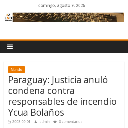
Saltar
domingo, agosto 9, 2026
al
contenido
LND
Noticias
Mundo
Paraguay: Justicia anuló
condena contra
responsables de incendio
Ycua Bolaños
2008-09-01
admin
0 comentarios