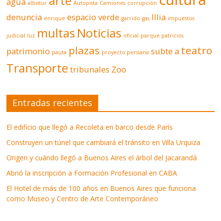
arte
agua
albistur
Autopista
Camiones
corrupción
denuncia
espacio verde
Illia
enrique
garrido
gas
impuestos
multas
Noticias
judicial
luz
oficial
parque patricios
plazas
teatro
patrimonio
subte a
pauta
proyecto persiana
Transporte
tribunales
Zoo
Entradas recientes
El edificio que llegó a Recoleta en barco desde París
Construyen un túnel que cambiará el tránsito en Villa Urquiza
Origen y cuándo llegó a Buenos Aires el árbol del Jacarandá
Abrió la inscripción a Formación Profesional en CABA
El Hotel de más de 100 años en Buenos Aires que funciona
como Museo y Centro de Arte Contemporáneo