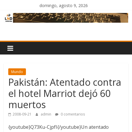
Saltar
domingo, agosto 9, 2026
al
contenido
LND
Noticias
Mundo
Pakistán: Atentado contra
el hotel Marriot dejó 60
muertos
2008-09-21
admin
0 comentarios
{youtube}Q73Ku-CjpfI{/youtube}Un atentado