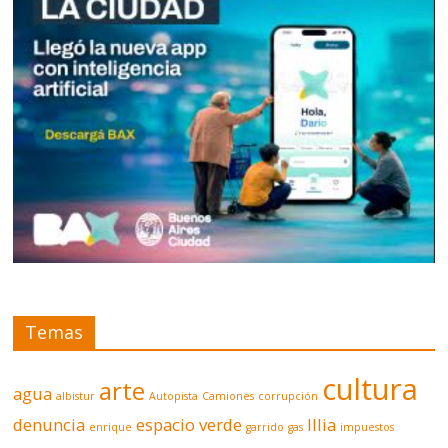
Temas
cultura
arte
agua
albistur
Autopista
Camiones
corrupción
denuncia
espacio verde
Illia
enrique
garrido
gas
impuestos