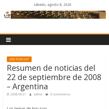
Saltar
sábado, agosto 8, 2026
al
contenido
LND
Noticias
LND PODCAST
Resumen de noticias del
22 de septiembre de 2008
– Argentina
2008-09-21
admin
0 comentarios
Los temas de hoy son: