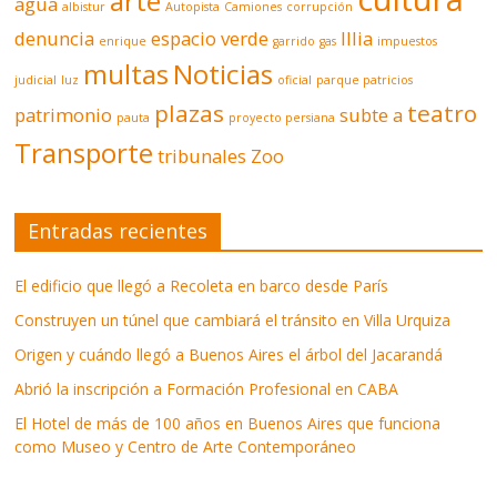
arte
agua
albistur
Autopista
Camiones
corrupción
denuncia
espacio verde
Illia
enrique
garrido
gas
impuestos
multas
Noticias
judicial
luz
oficial
parque patricios
plazas
teatro
patrimonio
subte a
pauta
proyecto persiana
Transporte
tribunales
Zoo
Entradas recientes
El edificio que llegó a Recoleta en barco desde París
Construyen un túnel que cambiará el tránsito en Villa Urquiza
Origen y cuándo llegó a Buenos Aires el árbol del Jacarandá
Abrió la inscripción a Formación Profesional en CABA
El Hotel de más de 100 años en Buenos Aires que funciona
como Museo y Centro de Arte Contemporáneo