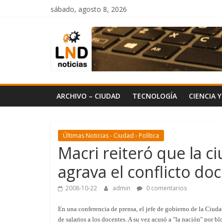
Saltar
sábado, agosto 8, 2026
al
LND
contenido
Noticias
ARCHIVO – CIUDAD
TECNOLOGÍA
CIENCIA 
Últimas Noticias - Ciudad - Política
Macri reiteró que la ci
agrava el conflicto do
2008-10-22
admin
0 comentarios
En una conferencia de prensa, el jefe de gobierno de la Ciud
de salarios a los docentes. A su vez acusó a "la nación" por b