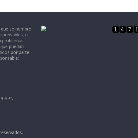
e que se nombre
sponsables, ni
 o problemas
, que puedan
nidos por parte
sponsable:
729-APN-
 reservados.