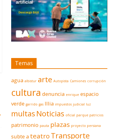
Temas
arte
agua
albistur
Autopista
Camiones
corrupción
cultura
denuncia
espacio
enrique
verde
Illia
garrido
gas
impuestos
judicial
luz
multas
Noticias
→
oficial
parque patricios
plazas
patrimonio
pauta
proyecto persiana
Transporte
teatro
subte a