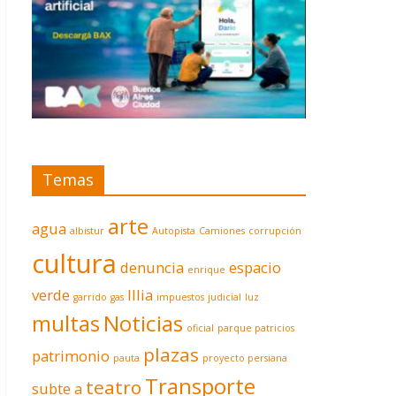
Temas
arte
agua
albistur
Autopista
Camiones
corrupción
cultura
denuncia
espacio
enrique
verde
Illia
garrido
gas
impuestos
judicial
luz
multas
Noticias
oficial
parque patricios
plazas
patrimonio
pauta
proyecto persiana
Transporte
teatro
subte a