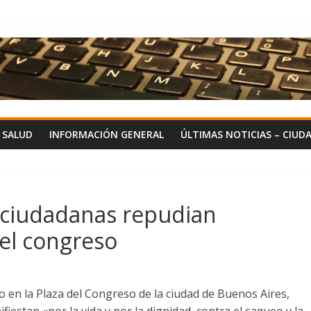
Y SALUD
INFORMACIÓN GENERAL
ÚLTIMAS NOTICIAS – CIUD
 ciudadanas repudian
el congreso
 en la Plaza del Congreso de la ciudad de Buenos Aires,
iestan «por la vida y por la dignidad, contra el saqueo y la