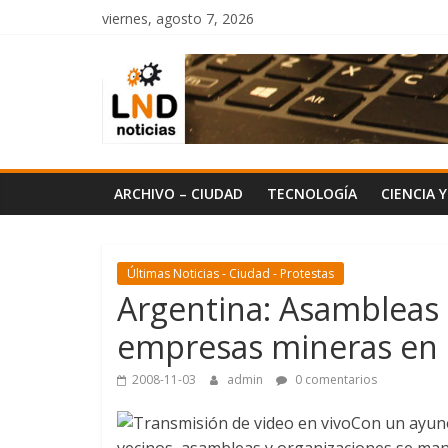
Saltar
viernes, agosto 7, 2026
al
LND
contenido
Noticias
ARCHIVO – CIUDAD
TECNOLOGÍA
CIENCIA 
Últimas Noticias - Ciudad - Protestas
Argentina: Asambleas
empresas mineras en 
2008-11-03
admin
0 comentarios
Con un ayuno
vecinos, asambleas y organizaciones se manif