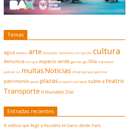
Temas
cultura
arte
agua
albistur
Autopista
Camiones
corrupción
denuncia
espacio verde
Illia
enrique
garrido
gas
impuestos
multas
Noticias
judicial
luz
oficial
parque patricios
plazas
teatro
patrimonio
subte a
pauta
proyecto persiana
Transporte
tribunales
Zoo
Entradas recientes
El edificio que llegó a Recoleta en barco desde París