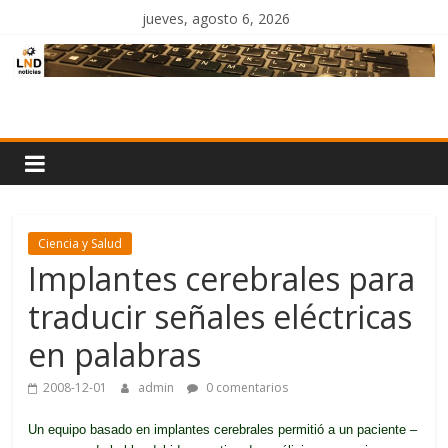
Saltar
jueves, agosto 6, 2026
al
contenido
LND
Noticias
Ciencia y Salud
Implantes cerebrales para
traducir señales eléctricas
en palabras
2008-12-01
admin
0 comentarios
Un equipo basado en implantes cerebrales permitió a un paciente –