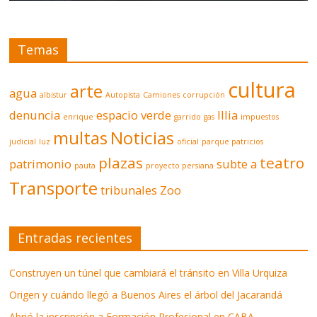
Temas
cultura
arte
agua
albistur
Autopista
Camiones
corrupción
denuncia
espacio verde
Illia
enrique
garrido
gas
impuestos
multas
Noticias
judicial
luz
oficial
parque patricios
plazas
teatro
patrimonio
subte a
pauta
proyecto persiana
Transporte
tribunales
Zoo
Entradas recientes
Construyen un túnel que cambiará el tránsito en Villa Urquiza
Origen y cuándo llegó a Buenos Aires el árbol del Jacarandá
Abrió la inscripción a Formación Profesional en CABA