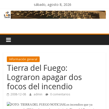
Saltar
sábado, agosto 8, 2026
al
contenido
LND
Noticias
Información general
Tierra del Fuego:
Lograron apagar dos
focos del incendio
2008-12-08
admin
0 comentarios
Los incendios que ya