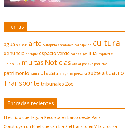
Temas
cultura
arte
agua
albistur
Autopista
Camiones
corrupción
denuncia
espacio verde
Illia
enrique
garrido
gas
impuestos
multas
Noticias
judicial
luz
oficial
parque patricios
plazas
teatro
patrimonio
subte a
pauta
proyecto persiana
Transporte
tribunales
Zoo
Entradas recientes
El edificio que llegó a Recoleta en barco desde París
Construyen un túnel que cambiará el tránsito en Villa Urquiza