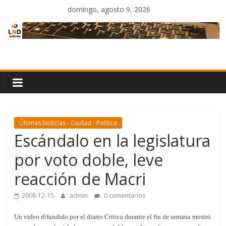
Saltar
domingo, agosto 9, 2026
al
contenido
LND
Noticias
Últimas Noticias - Ciudad - Política
Escándalo en la legislatura
por voto doble, leve
reacción de Macri
2008-12-15
admin
0 comentarios
Un video difundido por el diario Critica durante el fin de semana mostró