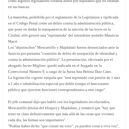
como algunos legisladores votaron doble por diputados que no estaban
en sus bancas.
La maniobra, prohibida por el reglamento de la Legislatura y tipificada
en el Código Penal como un delito contra la administración pública,
que pone en dudas la transparencia de la sanción de las leyes en la
Ciudad, sólo generó una "reprimenda" del intendente porteño Mauricio
Macri.
Los "diputruchos" Moscariello y Majdalani fueron denunciados ante la
Justicia por presunta "comisión de delito de usurpación de identidad y
contra la administración pública". La presentación, efectuada por el
abogado Javier Miglino, quedó radicada en el Juzgado en lo
Correccional Número 9, a cargo de la Jueza Ana Helena Díaz Cano.
La legislación vigente estipula que "será reprimido con prisión de 1 mes
a 1 año e inhabilitación especial por doble tiempo el funcionario
público que ejerciere funciones correspondientes a otro cargo".
El jefe comunal dijo que habló con los legisladores involucrados,
Moscariello (titular del bloque) y Majdalani, y remarcó que "hay que
tener en claro definitivamente que más allá de las cosas que vivimos
cada día, las formas son importantes".
"Podían haber dicho "que conste mi voto", ya pueden votar a viva voz",