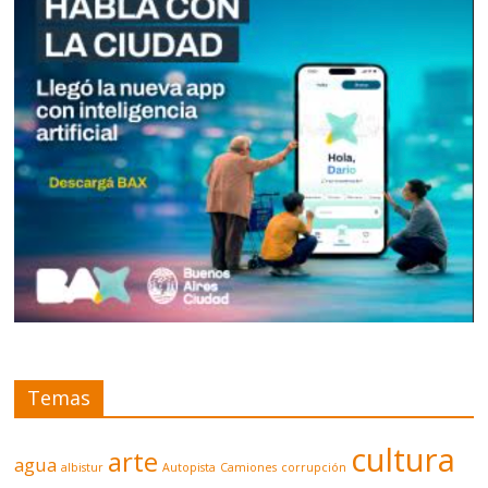
Temas
cultura
arte
agua
albistur
Autopista
Camiones
corrupción