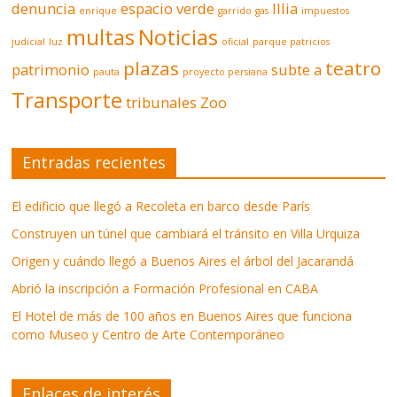
denuncia
espacio verde
Illia
enrique
garrido
gas
impuestos
multas
Noticias
judicial
luz
oficial
parque patricios
plazas
teatro
patrimonio
subte a
pauta
proyecto persiana
Transporte
tribunales
Zoo
Entradas recientes
El edificio que llegó a Recoleta en barco desde París
Construyen un túnel que cambiará el tránsito en Villa Urquiza
Origen y cuándo llegó a Buenos Aires el árbol del Jacarandá
Abrió la inscripción a Formación Profesional en CABA
El Hotel de más de 100 años en Buenos Aires que funciona
como Museo y Centro de Arte Contemporáneo
Enlaces de interés