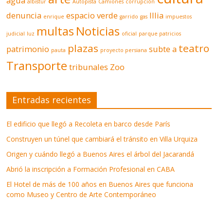
agua
albistur
Autopista
Camiones
corrupción
denuncia
espacio verde
Illia
enrique
garrido
gas
impuestos
multas
Noticias
judicial
luz
oficial
parque patricios
plazas
teatro
patrimonio
subte a
pauta
proyecto persiana
Transporte
tribunales
Zoo
Entradas recientes
El edificio que llegó a Recoleta en barco desde París
Construyen un túnel que cambiará el tránsito en Villa Urquiza
Origen y cuándo llegó a Buenos Aires el árbol del Jacarandá
Abrió la inscripción a Formación Profesional en CABA
El Hotel de más de 100 años en Buenos Aires que funciona
como Museo y Centro de Arte Contemporáneo