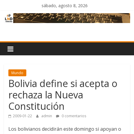
Saltar
sábado, agosto 8, 2026
al
contenido
LND
Noticias
Mundo
Bolivia define si acepta o
rechaza la Nueva
Constitución
2009-01-22
admin
0 comentarios
Los bolivianos decidirán este domingo si apoyan o