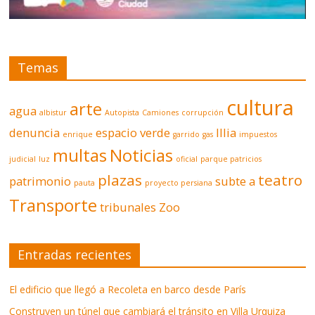
Temas
cultura
arte
agua
albistur
Autopista
Camiones
corrupción
denuncia
espacio verde
Illia
enrique
garrido
gas
impuestos
multas
Noticias
judicial
luz
oficial
parque patricios
plazas
teatro
patrimonio
subte a
pauta
proyecto persiana
Transporte
tribunales
Zoo
Entradas recientes
El edificio que llegó a Recoleta en barco desde París
Construyen un túnel que cambiará el tránsito en Villa Urquiza