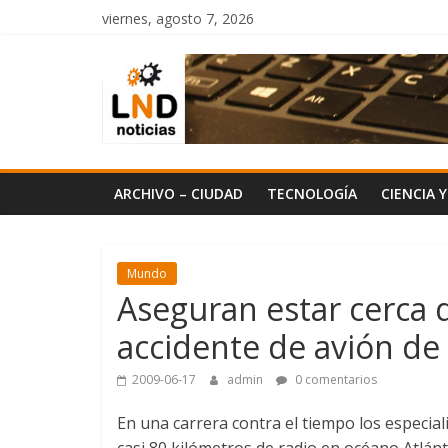
Saltar
viernes, agosto 7, 2026
al
LND
contenido
Noticias
ARCHIVO – CIUDAD
TECNOLOGÍA
CIENCIA 
Mundo
Aseguran estar cerca d
accidente de avión de 
2009-06-17
admin
0 comentarios
En una carrera contra el tiempo los especiali
casi 80 kilómetros de radio en océano Atlánt