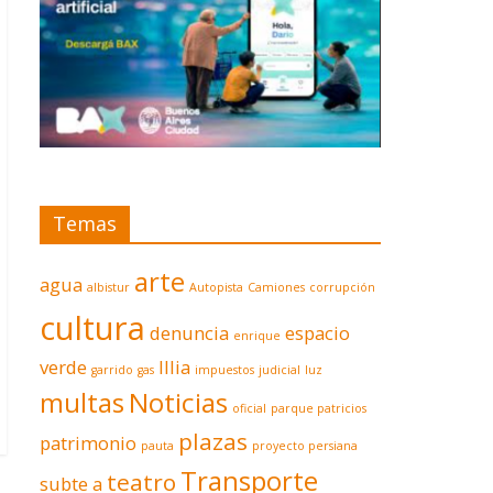
Temas
arte
agua
albistur
Autopista
Camiones
corrupción
cultura
denuncia
espacio
enrique
verde
Illia
garrido
gas
impuestos
judicial
luz
multas
Noticias
oficial
parque patricios
plazas
patrimonio
pauta
proyecto persiana
Transporte
teatro
subte a