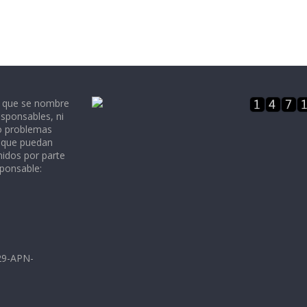
e que se nombre
sponsables, ni
 o problemas
, que puedan
nidos por parte
sponsable:
729-APN-