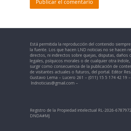
Está permitida la reproducción del contenido siempr
la fuente. Los que hacen LND noticias no se hacen re
directos, ni indirectos sobre quejas, disputas, daños
legales, psíquicos morales o de cualquier otra índole
surgir como consecuencia de la publicación de conte
de visitantes actuales o futuros, del portal. Editor Re
Gustavo Lema – Lucero 261 – (011) 15 5 174 42 19 –
lndnoticias@gmail.com
–
Registro de la Propiedad intelectual RL-2026-67879
DNDA#MJ