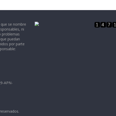
e que se nombre
sponsables, ni
 o problemas
, que puedan
nidos por parte
sponsable:
729-APN-
 reservados.