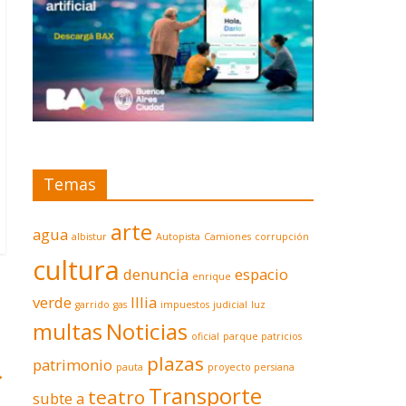
Temas
arte
agua
albistur
Autopista
Camiones
corrupción
cultura
denuncia
espacio
enrique
verde
Illia
garrido
gas
impuestos
judicial
luz
multas
Noticias
oficial
parque patricios
plazas
patrimonio
pauta
proyecto persiana
→
Transporte
teatro
subte a