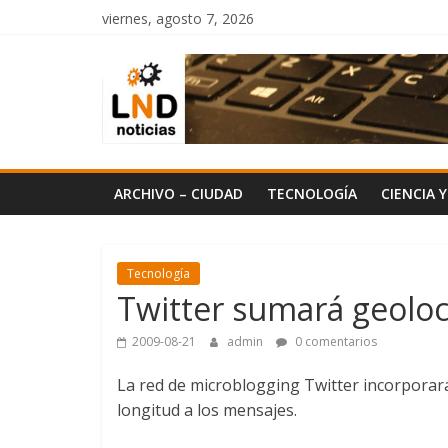
Saltar
viernes, agosto 7, 2026
al
LND
contenido
Noticias
ARCHIVO – CIUDAD
TECNOLOGÍA
CIENCIA 
Tecnología
Twitter sumará geoloc
2009-08-21
admin
0 comentarios
La red de microblogging Twitter incorporará
longitud a los mensajes.