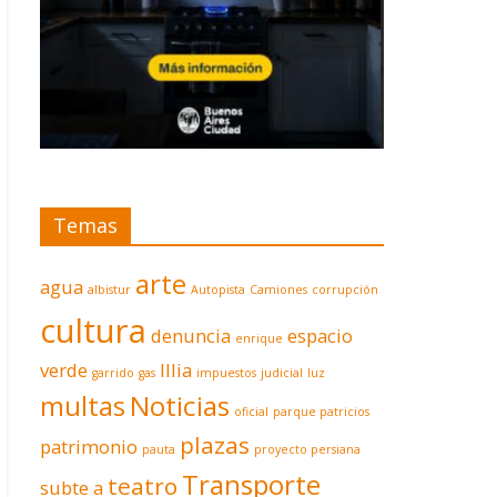
Temas
arte
agua
albistur
Autopista
Camiones
corrupción
cultura
denuncia
espacio
enrique
verde
Illia
garrido
gas
impuestos
judicial
luz
multas
Noticias
oficial
parque patricios
plazas
patrimonio
pauta
proyecto persiana
Transporte
teatro
subte a