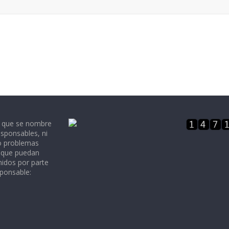
e que se nombre
sponsables, ni
 o problemas
, que puedan
nidos por parte
sponsable: