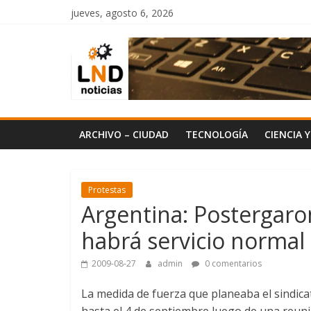
Saltar
jueves, agosto 6, 2026
al
LND
contenido
Noticias
ARCHIVO – CIUDAD
TECNOLOGÍA
CIENCIA 
Protestas
Argentina: Postergaro
habrá servicio normal
2009-08-27
admin
0 comentarios
La medida de fuerza que planeaba el sindic
hasta el 4 de septiembre luego de una reuni