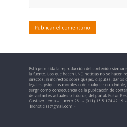
Está permitida la reproducción del contenido siempr
la fuente. Los que hacen LND noticias no se hacen re
directos, ni indirectos sobre quejas, disputas, daños
legales, psíquicos morales o de cualquier otra índole
surgir como consecuencia de la publicación de conte
de visitantes actuales o futuros, del portal. Editor Re
Gustavo Lema – Lucero 261 – (011) 15 5 174 42 19 –
lndnoticias@gmail.com
–