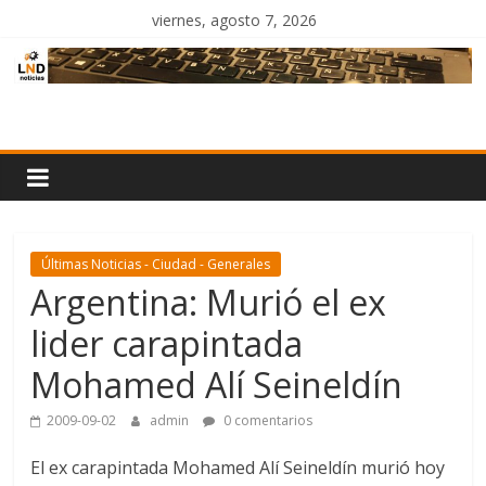
Saltar
viernes, agosto 7, 2026
al
contenido
LND
Noticias
Últimas Noticias - Ciudad - Generales
Argentina: Murió el ex
lider carapintada
Mohamed Alí Seineldín
2009-09-02
admin
0 comentarios
El ex carapintada Mohamed Alí Seineldín murió hoy