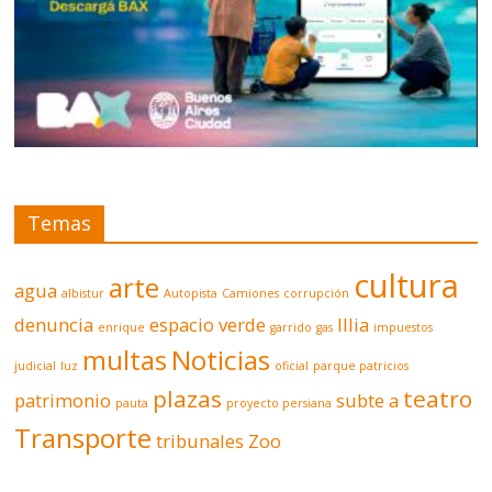
Temas
cultura
arte
agua
albistur
Autopista
Camiones
corrupción
denuncia
espacio verde
Illia
enrique
garrido
gas
impuestos
multas
Noticias
judicial
luz
oficial
parque patricios
plazas
teatro
patrimonio
subte a
pauta
proyecto persiana
Transporte
tribunales
Zoo