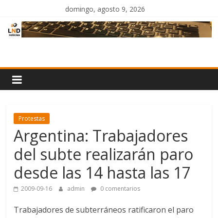
Saltar
domingo, agosto 9, 2026
al
contenido
LND
Noticias
Protestas
Argentina: Trabajadores
del subte realizarán paro
desde las 14 hasta las 17
2009-09-16
admin
0 comentarios
Trabajadores de subterráneos ratificaron el paro