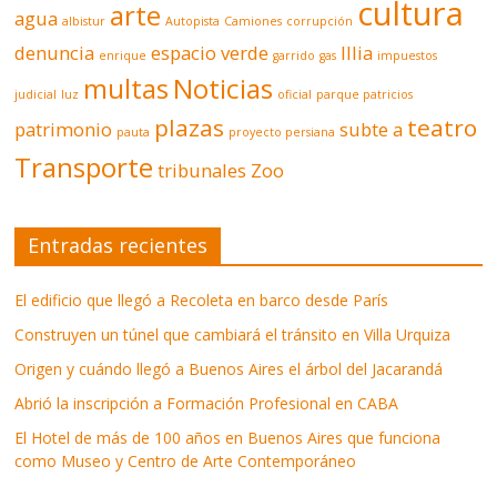
cultura
arte
agua
albistur
Autopista
Camiones
corrupción
denuncia
espacio verde
Illia
enrique
garrido
gas
impuestos
multas
Noticias
judicial
luz
oficial
parque patricios
plazas
teatro
patrimonio
subte a
pauta
proyecto persiana
Transporte
tribunales
Zoo
Entradas recientes
El edificio que llegó a Recoleta en barco desde París
Construyen un túnel que cambiará el tránsito en Villa Urquiza
Origen y cuándo llegó a Buenos Aires el árbol del Jacarandá
Abrió la inscripción a Formación Profesional en CABA
El Hotel de más de 100 años en Buenos Aires que funciona
como Museo y Centro de Arte Contemporáneo