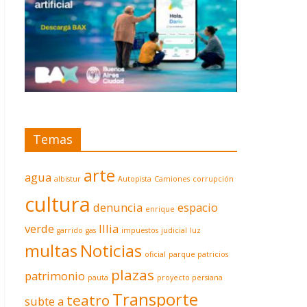
Temas
arte
agua
albistur
Autopista
Camiones
corrupción
cultura
denuncia
espacio
enrique
verde
Illia
garrido
gas
impuestos
judicial
luz
multas
Noticias
oficial
parque patricios
plazas
patrimonio
pauta
proyecto persiana
Transporte
teatro
subte a