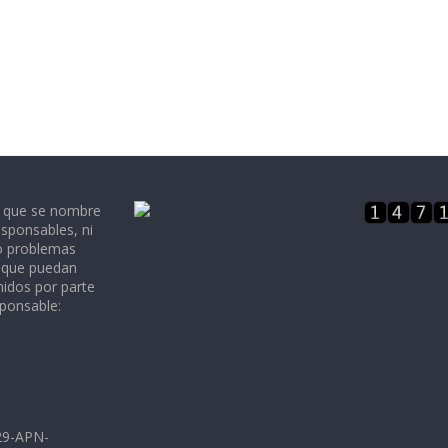
e que se nombre
sponsables, ni
 o problemas
, que puedan
nidos por parte
sponsable:
729-APN-