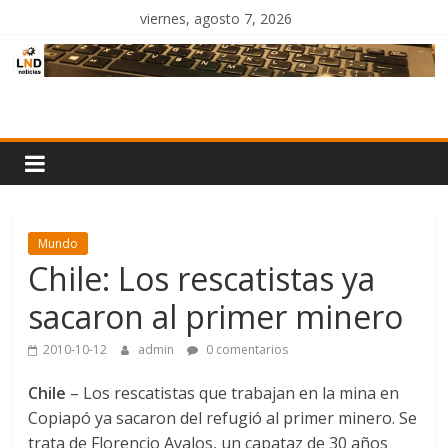
Saltar
viernes, agosto 7, 2026
al
contenido
LND
Noticias
Mundo
Chile: Los rescatistas ya
sacaron al primer minero
2010-10-12
admin
0 comentarios
Chile
– Los rescatistas que trabajan en la mina en
Copiapó ya sacaron del refugió al primer minero. Se
trata de Florencio Avalos, un capataz de 30 años