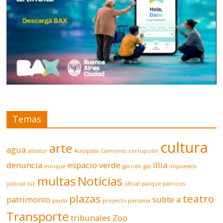
Temas
cultura
arte
agua
albistur
Autopista
Camiones
corrupción
denuncia
espacio verde
Illia
enrique
garrido
gas
impuestos
multas
Noticias
judicial
luz
oficial
parque patricios
plazas
teatro
patrimonio
subte a
pauta
proyecto persiana
Transporte
tribunales
Zoo