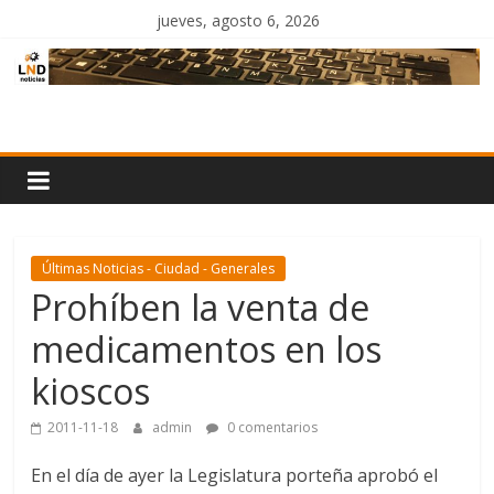
Saltar
jueves, agosto 6, 2026
al
contenido
LND
Noticias
Últimas Noticias - Ciudad - Generales
Prohíben la venta de
medicamentos en los
kioscos
2011-11-18
admin
0 comentarios
En el día de ayer la Legislatura porteña aprobó el