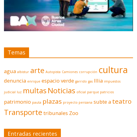
Temas
cultura
arte
agua
albistur
Autopista
Camiones
corrupción
denuncia
espacio verde
Illia
enrique
garrido
gas
impuestos
multas
Noticias
judicial
luz
oficial
parque patricios
plazas
teatro
patrimonio
subte a
pauta
proyecto persiana
Transporte
tribunales
Zoo
Entradas recientes