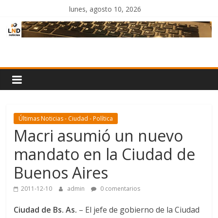
Saltar
lunes, agosto 10, 2026
al
contenido
LND
Noticias
Últimas Noticias - Ciudad - Política
Macri asumió un nuevo
mandato en la Ciudad de
Buenos Aires
2011-12-10
admin
0 comentarios
Ciudad de Bs. As.
– El jefe de gobierno de la Ciudad