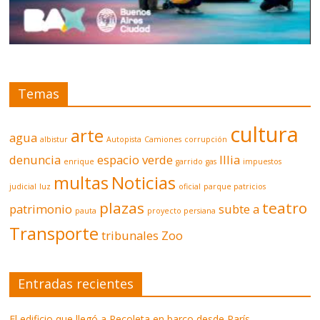
Temas
cultura
arte
agua
albistur
Autopista
Camiones
corrupción
denuncia
espacio verde
Illia
enrique
garrido
gas
impuestos
multas
Noticias
judicial
luz
oficial
parque patricios
plazas
teatro
patrimonio
subte a
pauta
proyecto persiana
Transporte
tribunales
Zoo
Entradas recientes
El edificio que llegó a Recoleta en barco desde París