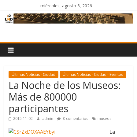
Saltar
miércoles, agosto 5, 2026
al
contenido
LND
Noticias
Últimas Noticias - Ciudad
Últimas Noticias - Ciudad - Eventos
La Noche de los Museos:
Más de 800000
participantes
2015-11-02
admin
0 comentarios
museos
La