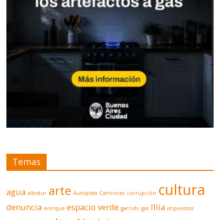
Temas
cultura
arte
agua
albistur
Autopista
Camiones
corrupción
denuncia
espacio verde
Illia
enrique
garrido
gas
impuestos