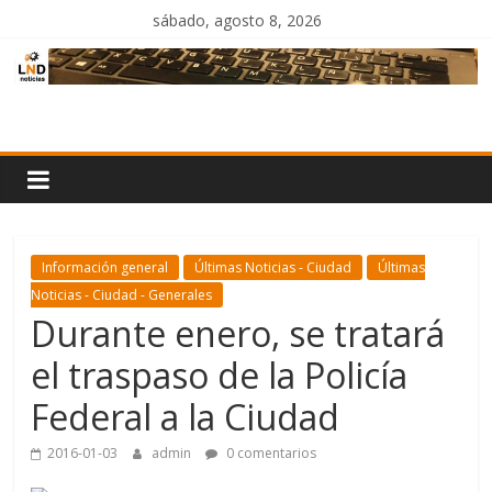
Saltar
sábado, agosto 8, 2026
al
contenido
LND
Noticias
Información general
Últimas Noticias - Ciudad
Últimas
Noticias - Ciudad - Generales
Durante enero, se tratará
el traspaso de la Policía
Federal a la Ciudad
2016-01-03
admin
0 comentarios