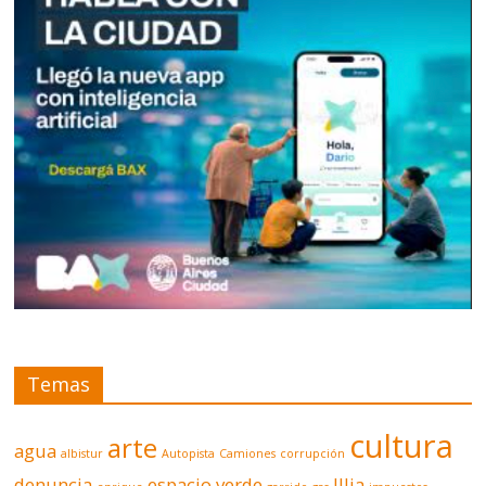
Temas
cultura
arte
agua
albistur
Autopista
Camiones
corrupción
denuncia
espacio verde
Illia