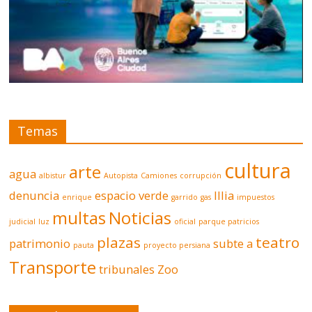
Temas
cultura
arte
agua
albistur
Autopista
Camiones
corrupción
denuncia
espacio verde
Illia
enrique
garrido
gas
impuestos
multas
Noticias
judicial
luz
oficial
parque patricios
plazas
teatro
patrimonio
subte a
pauta
proyecto persiana
Transporte
tribunales
Zoo