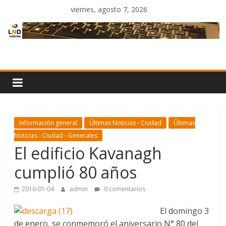
Saltar
viernes, agosto 7, 2026
al
contenido
LND
Noticias
Información general
Últimas Noticias - Ciudad
Últimas
Noticias - Ciudad - Generales
El edificio Kavanagh
cumplió 80 años
2016-01-04
admin
0 comentarios
El domingo 3
de enero, se conmemoró el aniversario N° 80 del