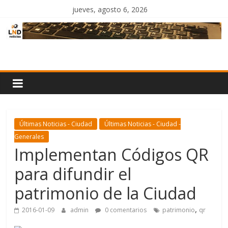
Saltar
jueves, agosto 6, 2026
al
contenido
LND
Noticias
Últimas Noticias - Ciudad
Últimas Noticias - Ciudad -
Generales
Implementan Códigos QR
para difundir el
patrimonio de la Ciudad
,
2016-01-09
admin
0 comentarios
patrimonio
qr