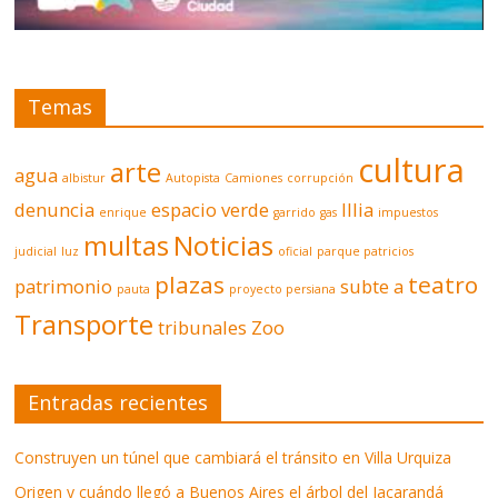
Temas
cultura
arte
agua
albistur
Autopista
Camiones
corrupción
denuncia
espacio verde
Illia
enrique
garrido
gas
impuestos
multas
Noticias
judicial
luz
oficial
parque patricios
plazas
teatro
patrimonio
subte a
pauta
proyecto persiana
Transporte
tribunales
Zoo
Entradas recientes
Construyen un túnel que cambiará el tránsito en Villa Urquiza
Origen y cuándo llegó a Buenos Aires el árbol del Jacarandá