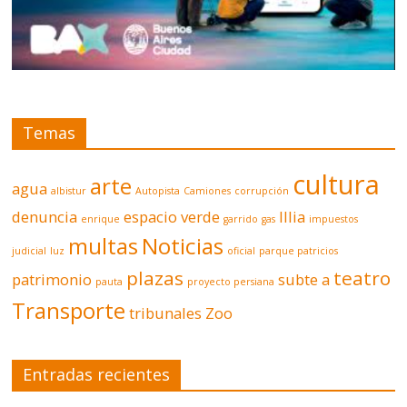
Temas
cultura
arte
agua
albistur
Autopista
Camiones
corrupción
denuncia
espacio verde
Illia
enrique
garrido
gas
impuestos
multas
Noticias
judicial
luz
oficial
parque patricios
plazas
teatro
patrimonio
subte a
pauta
proyecto persiana
Transporte
tribunales
Zoo
Entradas recientes