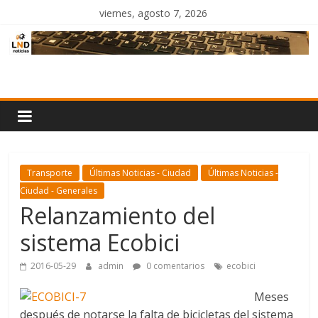
Saltar
viernes, agosto 7, 2026
al
contenido
LND
Noticias
Transporte
Últimas Noticias - Ciudad
Últimas Noticias -
Ciudad - Generales
Relanzamiento del
sistema Ecobici
2016-05-29
admin
0 comentarios
ecobici
Meses
después de notarse la falta de bicicletas del sistema