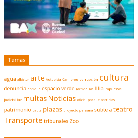
Temas
cultura
arte
agua
albistur
Autopista
Camiones
corrupción
denuncia
espacio verde
Illia
enrique
garrido
gas
impuestos
multas
Noticias
judicial
luz
oficial
parque patricios
plazas
teatro
patrimonio
subte a
pauta
proyecto persiana
Transporte
tribunales
Zoo