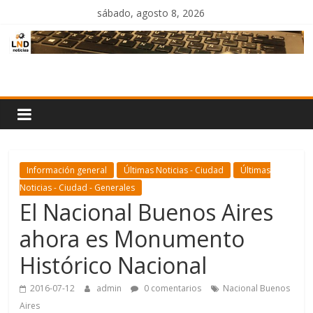
Saltar
sábado, agosto 8, 2026
al
contenido
LND
Noticias
Información general
Últimas Noticias - Ciudad
Últimas
Noticias - Ciudad - Generales
El Nacional Buenos Aires
ahora es Monumento
Histórico Nacional
2016-07-12
admin
0 comentarios
Nacional Buenos
Aires