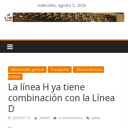
Saltar
miércoles, agosto 5, 2026
al
contenido
LND
Noticias
Información general
Transporte
Últimas Noticias -
Ciudad
La línea H ya tiene
combinación con la Línea
D
2016-07-13
admin
0 comentarios
subte