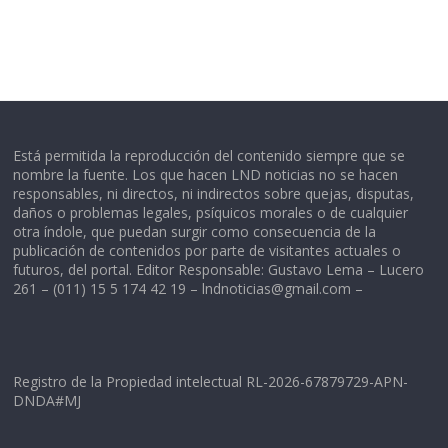
Está permitida la reproducción del contenido siempre que se
nombre la fuente. Los que hacen LND noticias no se hacen
responsables, ni directos, ni indirectos sobre quejas, disputas,
daños o problemas legales, psíquicos morales o de cualquier
otra índole, que puedan surgir como consecuencia de la
publicación de contenidos por parte de visitantes actuales o
futuros, del portal. Editor Responsable: Gustavo Lema – Lucero
261 – (011) 15 5 174 42 19 –
lndnoticias@gmail.com
–
Registro de la Propiedad intelectual RL-2026-67879729-APN-
DNDA#MJ