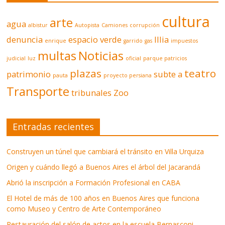
cultura
arte
agua
albistur
Autopista
Camiones
corrupción
denuncia
espacio verde
Illia
enrique
garrido
gas
impuestos
multas
Noticias
judicial
luz
oficial
parque patricios
plazas
teatro
patrimonio
subte a
pauta
proyecto persiana
Transporte
tribunales
Zoo
Entradas recientes
Construyen un túnel que cambiará el tránsito en Villa Urquiza
Origen y cuándo llegó a Buenos Aires el árbol del Jacarandá
Abrió la inscripción a Formación Profesional en CABA
El Hotel de más de 100 años en Buenos Aires que funciona
como Museo y Centro de Arte Contemporáneo
Restauración del salón de actos en la escuela Bernasconi