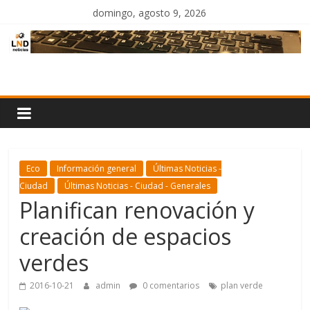
Saltar
domingo, agosto 9, 2026
al
contenido
LND
Noticias
Eco
Información general
Últimas Noticias -
Ciudad
Últimas Noticias - Ciudad - Generales
Planifican renovación y
creación de espacios
verdes
2016-10-21
admin
0 comentarios
plan verde