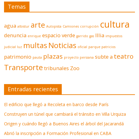
Temas
cultura
arte
agua
albistur
Autopista
Camiones
corrupción
denuncia
espacio verde
Illia
enrique
garrido
gas
impuestos
multas
Noticias
judicial
luz
oficial
parque patricios
plazas
teatro
patrimonio
subte a
pauta
proyecto persiana
Transporte
tribunales
Zoo
Entradas recientes
El edificio que llegó a Recoleta en barco desde París
Construyen un túnel que cambiará el tránsito en Villa Urquiza
Origen y cuándo llegó a Buenos Aires el árbol del Jacarandá
Abrió la inscripción a Formación Profesional en CABA