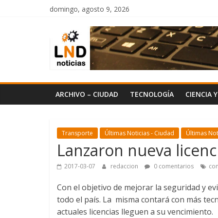
Saltar
domingo, agosto 9, 2026
al
LND
contenido
Noticias
ARCHIVO – CIUDAD
TECNOLOGÍA
CIENCIA 
Transporte
Últimas Noticias - Ciudad
Últimas Not
Lanzaron nueva licenc
2017-03-07
redaccion
0 comentarios
con
Con el objetivo de mejorar la seguridad y evi
todo el país. La misma contará con más tecn
actuales licencias lleguen a su vencimiento.