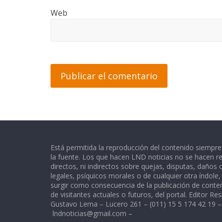
Web
Está permitida la reproducción del contenido siempr
la fuente. Los que hacen LND noticias no se hacen re
directos, ni indirectos sobre quejas, disputas, daños
legales, psíquicos morales o de cualquier otra índole
surgir como consecuencia de la publicación de conte
de visitantes actuales o futuros, del portal. Editor Re
Gustavo Lema – Lucero 261 – (011) 15 5 174 42 19 –
lndnoticias@gmail.com
–