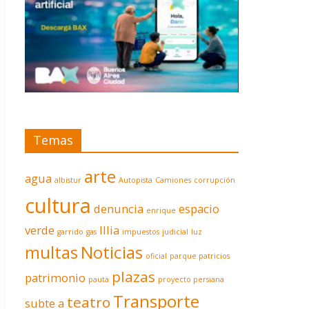
Temas
arte
agua
albistur
Autopista
Camiones
corrupción
cultura
denuncia
espacio
enrique
verde
Illia
garrido
gas
impuestos
judicial
luz
multas
Noticias
oficial
parque patricios
plazas
patrimonio
pauta
proyecto persiana
Transporte
teatro
subte a