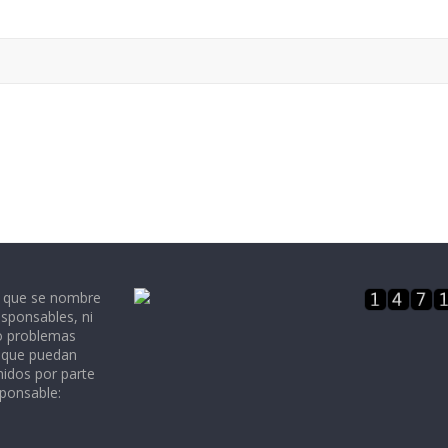
e que se nombre
sponsables, ni
 o problemas
, que puedan
nidos por parte
sponsable: