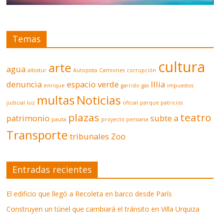
Temas
cultura
arte
agua
albistur
Autopista
Camiones
corrupción
denuncia
espacio verde
Illia
enrique
garrido
gas
impuestos
multas
Noticias
judicial
luz
oficial
parque patricios
plazas
teatro
patrimonio
subte a
pauta
proyecto persiana
Transporte
tribunales
Zoo
Entradas recientes
El edificio que llegó a Recoleta en barco desde París
Construyen un túnel que cambiará el tránsito en Villa Urquiza