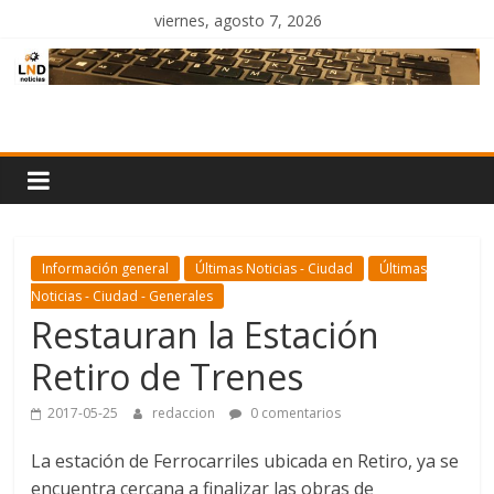
Saltar
viernes, agosto 7, 2026
al
contenido
LND
Noticias
Información general
Últimas Noticias - Ciudad
Últimas
Noticias - Ciudad - Generales
Restauran la Estación
Retiro de Trenes
2017-05-25
redaccion
0 comentarios
La estación de Ferrocarriles ubicada en Retiro, ya se
encuentra cercana a finalizar las obras de