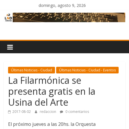
Saltar
domingo, agosto 9, 2026
al
contenido
LND
Noticias
Últimas Noticias - Ciudad
Últimas Noticias - Ciudad - Eventos
La Filarmónica se
presenta gratis en la
Usina del Arte
2017-08-02
redaccion
0 comentarios
El próximo jueves a las 20hs. la Orquesta