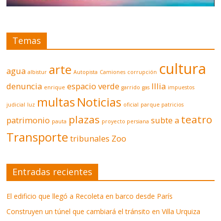
Temas
cultura
arte
agua
albistur
Autopista
Camiones
corrupción
denuncia
espacio verde
Illia
enrique
garrido
gas
impuestos
multas
Noticias
judicial
luz
oficial
parque patricios
plazas
teatro
patrimonio
subte a
pauta
proyecto persiana
Transporte
tribunales
Zoo
Entradas recientes
El edificio que llegó a Recoleta en barco desde París
Construyen un túnel que cambiará el tránsito en Villa Urquiza