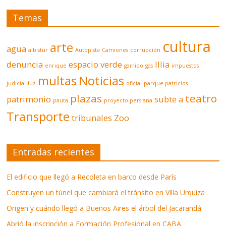
Temas
cultura
arte
agua
albistur
Autopista
Camiones
corrupción
denuncia
espacio verde
Illia
enrique
garrido
gas
impuestos
multas
Noticias
judicial
luz
oficial
parque patricios
plazas
teatro
patrimonio
subte a
pauta
proyecto persiana
Transporte
tribunales
Zoo
Entradas recientes
El edificio que llegó a Recoleta en barco desde París
Construyen un túnel que cambiará el tránsito en Villa Urquiza
Origen y cuándo llegó a Buenos Aires el árbol del Jacarandá
Abrió la inscripción a Formación Profesional en CABA