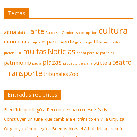
Temas
cultura
arte
agua
albistur
Autopista
Camiones
corrupción
denuncia
espacio verde
Illia
enrique
garrido
gas
impuestos
multas
Noticias
judicial
luz
oficial
parque patricios
plazas
teatro
patrimonio
subte a
pauta
proyecto persiana
Transporte
tribunales
Zoo
Entradas recientes
El edificio que llegó a Recoleta en barco desde París
Construyen un túnel que cambiará el tránsito en Villa Urquiza
Origen y cuándo llegó a Buenos Aires el árbol del Jacarandá